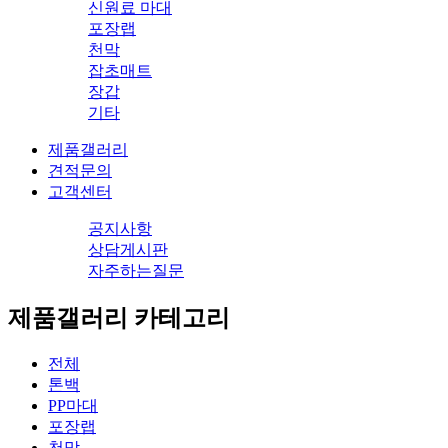
신원료 마대
포장랩
천막
잡초매트
장갑
기타
제품갤러리
견적문의
고객센터
공지사항
상담게시판
자주하는질문
제품갤러리 카테고리
전체
톤백
PP마대
포장랩
천막