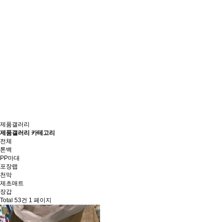
제품갤러리
제품갤러리 카테고리
전체
톤백
PP마대
포장랩
천막
제초매트
장갑
Total 53건
1 페이지